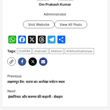
Om Prakash Kumar
Administrator
Visit Website
View All Posts
WhatsApp
Facebook
X
Threads
Telegram
Share
Tags:
CHATRA
chatradc
ithkhori
ithkhorimahotsav
P
Previous:
o
लक्षणपुर डैम: चतरा का अनोखा पर्यटन स्थल
s
Next:
t
इंसानियत और करुणा की कहानी : बेबहार
n