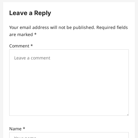
a
v
Leave a Reply
i
Your email address will not be published.
Required fields
g
are marked
*
a
Comment
*
t
i
o
n
Name
*