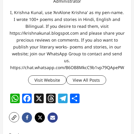
Administrator
I, Krishna Kunal, use ‘AnAlone Krishna' as my pen-name.
I wrote 100+ poems and stories in Hindi, English and
Bilingual. If you desire to read them, visit
https://krishnakunal.blogspot.com and please share your
precious reviews on comments. If you also want to
publish your literary works- poems and stories, in our
website; join our WhatsApp Group to contact and send
us.
https://chat.whatsapp.com/B6OB8MkcC9b1vp79QApePW
Visit Website
View All Posts
WhatsApp
Facebook
X
Threads
Telegram
Share
P