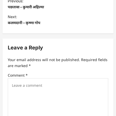
Previous:
o
पछतावा – कुमारी अहिल्या
s
Next:
t
कलमदानी – कृष्णा गोप
n
a
v
Leave a Reply
i
Your email address will not be published.
Required fields
g
are marked
*
a
Comment
*
t
i
o
n