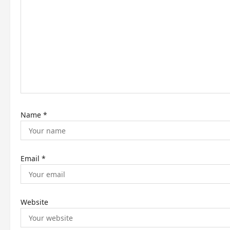
g
a
t
i
o
n
Name
*
Email
*
Website