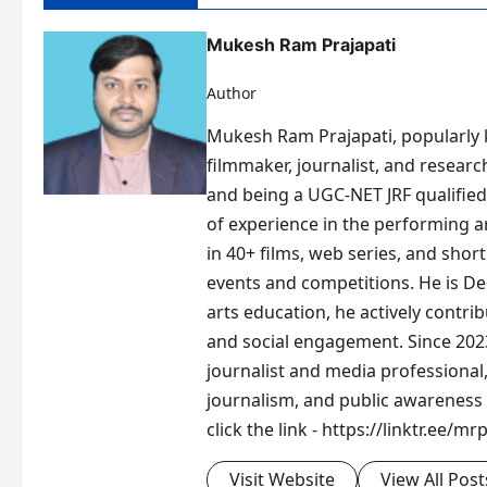
Mukesh Ram Prajapati
Author
Mukesh Ram Prajapati, popularly kn
filmmaker, journalist, and researc
and being a UGC-NET JRF qualified 
of experience in the performing 
in 40+ films, web series, and short
events and competitions. He is De
arts education, he actively contr
and social engagement. Since 2023
journalist and media professional,
journalism, and public awareness i
click the link - https://linktr.ee/mr
Visit Website
View All Post