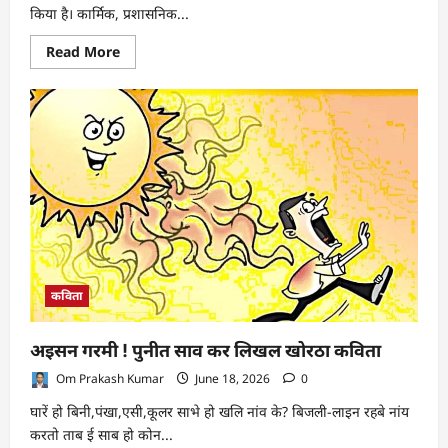
किया है। कार्मिक, प्रशासनिक...
Read
Read More
more
about
झारखंड
में
बुधवार
की
आधी
रात
बड़ा
प्रशासनिक
धमाका,
90
अधिकारियों
के
बदले
गए
विभाग
कविता
:
यहाँ
देखें
लिस्ट
अइसन गरमी ! पुनीत साव कर लिखल खोरठा कविता
Om Prakash Kumar
June 18, 2026
0
घारें हो बिनी,पंखा,एसी,कूलर साभे हो खलि नांव के? बिजली-लाइन रहबे नांय
करतो ताब ई साब हो कोन...