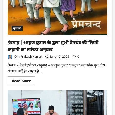
कहानी
ईदगाह | अम्बुज कुमार के द्वारा मुंशी प्रेमचंद की लिखी
कहानी का खोरठा अनुवाद
Om Prakash Kumar
June 17, 2026
0
लेखक – प्रेमचंदखोरठा अनुवाद – अम्बुज कुमार ‘अम्बुज ‘ रमजानेक पुरा तीस
रोजाक बादें ईद आइल हे...
Read
Read More
more
about
ईदगाह
|
अम्बुज
कुमार
के
द्वारा
मुंशी