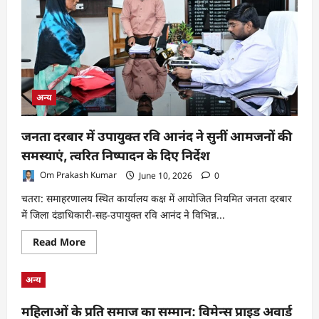
प्रेमचंद
की
लिखी
कहानी
का
खोरठा
अनुवाद
अन्य
जनता दरबार में उपायुक्त रवि आनंद ने सुनीं आमजनों की
समस्याएं, त्वरित निष्पादन के दिए निर्देश
Om Prakash Kumar
June 10, 2026
0
चतरा: समाहरणालय स्थित कार्यालय कक्ष में आयोजित नियमित जनता दरबार
में जिला दंडाधिकारी-सह-उपायुक्त रवि आनंद ने विभिन्न...
Read
Read More
more
about
जनता
अन्य
दरबार
में
उपायुक्त
महिलाओं के प्रति समाज का सम्मान: विमेन्स प्राइड अवार्ड
रवि