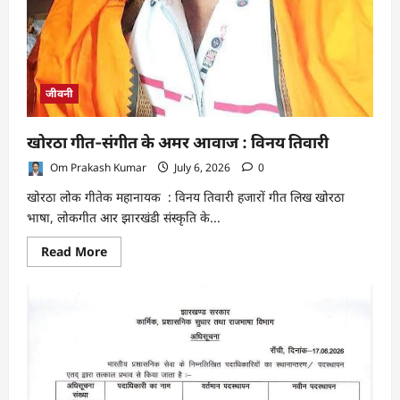
जीवनी
खोरठा गीत-संगीत के अमर आवाज : विनय तिवारी
Om Prakash Kumar
July 6, 2026
0
खोरठा लोक गीतेक महानायक : विनय तिवारी हजारों गीत लिख खोरठा
भाषा, लोकगीत आर झारखंडी संस्कृति के...
Read
Read More
more
about
खोरठा
गीत-
संगीत
के
अमर
आवाज
:
विनय
तिवारी