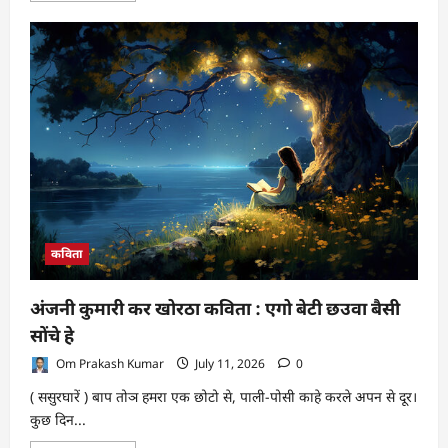
about
राष्ट्रीय
नाट्य
महोत्सव
2026
के
अंतर्गत
रांची
में
होगा
“वंदे
मातरम्
–
स्वतंत्रता
से
स्वाभिमान
तक”
का
कविता
मंचन
अंजनी कुमारी कर खोरठा कविता : एगो बेटी छउवा बैसी
सोंचे हे
Om Prakash Kumar
July 11, 2026
0
( ससुरघारें ) बाप तोञ हमरा एक छोटो से, पाली-पोसी काहे करले अपन से दूर।
कुछ दिन...