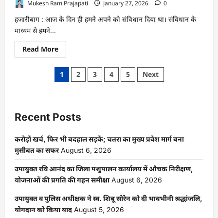
Mukesh Ram Prajapati
January 27, 2026
0
हजारीबाग : आज के दिन ही हमने अपने को संविधान दिया था। संविधान के
माध्यम से हमने...
Read
Read More
more
about
विनोबा
Posts
1
2
3
4
5
Next
भावे
विश्वविद्यालय
pagination
में
आयोजित
हुआ
77वां
Recent Posts
गणतंत्र
दिवस
समारोह
करोड़ों खर्च, फिर भी बदहाल सड़कें; चतरा का मुख्य प्रवेश मार्ग बना
मुसीबत का सफर
August 6, 2026
उपायुक्त रवि आनंद का जिला पशुपालन कार्यालय में औचक निरीक्षण,
योजनाओं की प्रगति की गहन समीक्षा
August 6, 2026
उपायुक्त व पुलिस अधीक्षक ने स्व. शिबू सोरेन को दी भावभीनी श्रद्धांजलि,
योगदान को किया याद
August 5, 2026