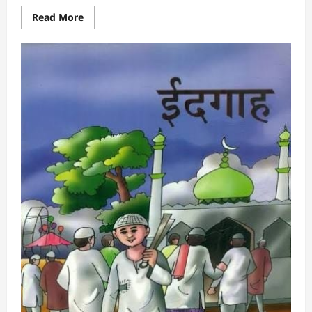
Read
Read More
more
about
अइसन
गरमी
!
पुनीत
साव
कर
लिखल
खोरठा
कविता