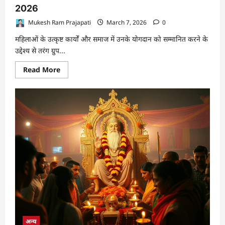
आनंद
2026
ने
सुनीं
आमजनों
Mukesh Ram Prajapati
March 7, 2026
0
की
समस्याएं,
महिलाओं के उत्कृष्ट कार्यों और समाज में उनके योगदान को सम्मानित करने के
त्वरित
उद्देश्य से तरंग ग्रुप...
निष्पादन
के
दिए
Read
Read More
निर्देश
more
about
महिलाओं
के
प्रति
समाज
का
सम्मान:
विमेन्स
प्राइड
अवार्ड
2026
अन्य