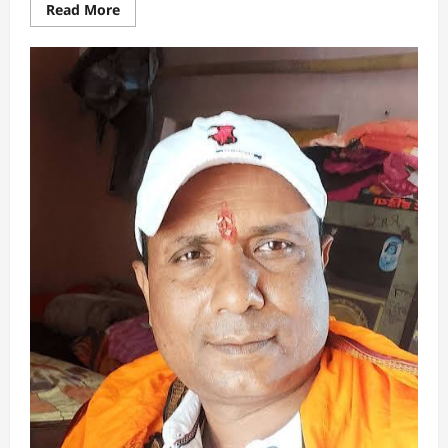
Read
Read More
more
about
अंजनी
कुमारी
कर
खोरठा
कविता
:
एगो
बेटी
छउवा
बैसी
सोंचे
हे