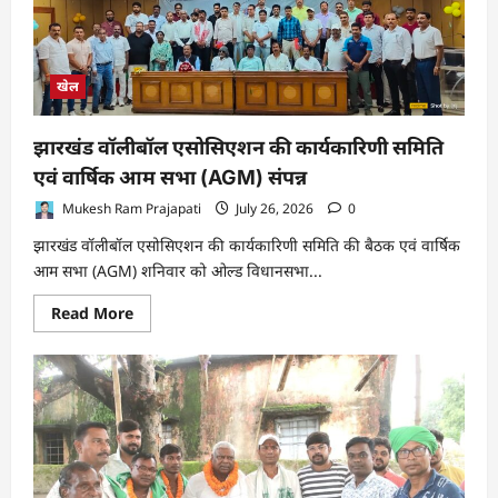
मिला,
अपने
कार्य
से
पूरी
तरह
खेल
संतुष्ट
हूं
:
डॉ.
झारखंड वॉलीबॉल एसोसिएशन की कार्यकारिणी समिति
कृष्ण
कुमार
एवं वार्षिक आम सभा (AGM) संपन्न
गुप्ता
Mukesh Ram Prajapati
July 26, 2026
0
झारखंड वॉलीबॉल एसोसिएशन की कार्यकारिणी समिति की बैठक एवं वार्षिक
आम सभा (AGM) शनिवार को ओल्ड विधानसभा...
Read
Read More
more
about
झारखंड
वॉलीबॉल
एसोसिएशन
की
कार्यकारिणी
समिति
एवं
वार्षिक
आम