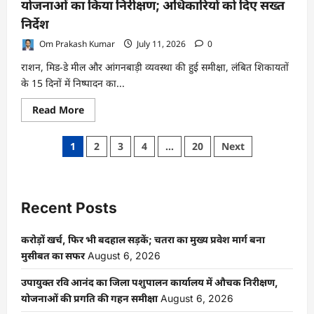
योजनाओं का किया निरीक्षण; अधिकारियों को दिए सख्त
निर्देश
Om Prakash Kumar
July 11, 2026
0
राशन, मिड-डे मील और आंगनबाड़ी व्यवस्था की हुई समीक्षा, लंबित शिकायतों
के 15 दिनों में निष्पादन का...
Read
Read More
more
about
चतरा
Posts
1
2
3
4
…
20
Next
पहुंचीं
राज्य
pagination
खाद्य
आयोग
की
प्रभारी
Recent Posts
अध्यक्ष,
योजनाओं
का
किया
करोड़ों खर्च, फिर भी बदहाल सड़कें; चतरा का मुख्य प्रवेश मार्ग बना
निरीक्षण;
मुसीबत का सफर
August 6, 2026
अधिकारियों
को
दिए
उपायुक्त रवि आनंद का जिला पशुपालन कार्यालय में औचक निरीक्षण,
सख्त
निर्देश
योजनाओं की प्रगति की गहन समीक्षा
August 6, 2026