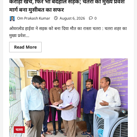
करोड़ों खर्च, फिर भी बदहाल सड़कें; चतरा का मुख्य प्रवेश
मार्ग बना मुसीबत का सफर
Om Prakash Kumar
August 6, 2026
0
ओवरलोड हाईवा ने सड़क को बना दिया मौत का रास्ता चतरा : चतरा शहर का
मुख्य प्रवेश...
Read
Read More
more
about
करोड़ों
खर्च,
फिर
भी
बदहाल
सड़कें;
चतरा
का
मुख्य
प्रवेश
मार्ग
बना
मुसीबत
का
सफर
चतरा