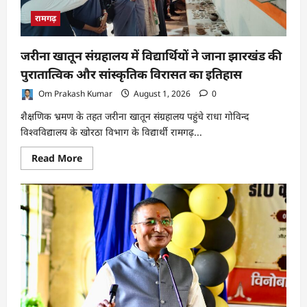
दी
भावभीनी
रामगढ़
श्रद्धांजलि,
योगदान
को
जरीना खातून संग्रहालय में विद्यार्थियों ने जाना झारखंड की
किया
याद
पुरातात्विक और सांस्कृतिक विरासत का इतिहास
Om Prakash Kumar
August 1, 2026
0
शैक्षणिक भ्रमण के तहत जरीना खातून संग्रहालय पहुंचे राधा गोविन्द
विश्वविद्यालय के खोरठा विभाग के विद्यार्थी रामगढ़...
Read
Read More
more
about
जरीना
खातून
संग्रहालय
में
विद्यार्थियों
ने
जाना
झारखंड
की
पुरातात्विक
और
सांस्कृतिक
विरासत