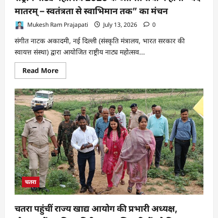
में
मातरम् – स्वतंत्रता से स्वाभिमान तक” का मंचन
लगे
है
खोरठा
Mukesh Ram Prajapati
July 13, 2026
0
गीतकार
विनय
संगीत नाटक अकादमी, नई दिल्ली (संस्कृति मंत्रालय, भारत सरकार की
तिवारी
स्वायत्त संस्था) द्वारा आयोजित राष्ट्रीय नाट्य महोत्सव...
Read
Read More
more
about
राष्ट्रीय
नाट्य
महोत्सव
2026
के
अंतर्गत
रांची
में
होगा
“वंदे
मातरम्
–
स्वतंत्रता
से
चतरा
स्वाभिमान
तक”
का
मंचन
चतरा पहुंचीं राज्य खाद्य आयोग की प्रभारी अध्यक्ष,