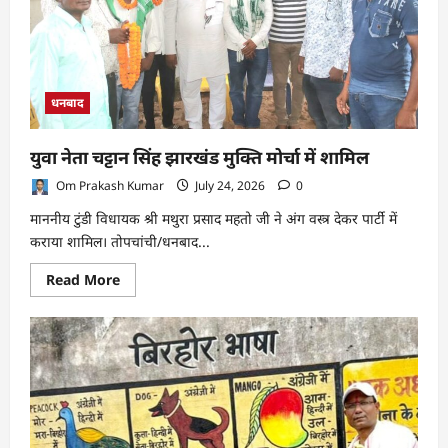
सभा
(AGM)
संपन्न
धनबाद
युवा नेता चट्टान सिंह झारखंड मुक्ति मोर्चा में शामिल
Om Prakash Kumar
July 24, 2026
0
माननीय टुंडी विधायक श्री मथुरा प्रसाद महतो जी ने अंग वस्त्र देकर पार्टी में
कराया शामिल। तोपचांची/धनबाद...
Read
Read More
more
about
युवा
नेता
चट्टान
सिंह
झारखंड
मुक्ति
मोर्चा
में
शामिल