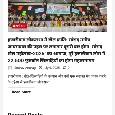
के
हलमता
गांव
में
युवा
क्लब
फुटबॉल
हजारीबाग
टूर्नामेंट
का
शुभारंभ,
सरिता
हजारीबाग लोकसभा में खेल क्रांति: सांसद मनीष
देवी
ने
जायसवाल की पहल पर लगातार दूसरी बार होगा ‘सांसद
कहा-
खेल
खेल महोत्सव-2025’ का आगाज, पूरे हजारीबाग लोस में
सिखाता
है
22,500 फुटबॉल खिलाड़ियों का होगा महासमागम
नैतिकता
और
Sourav Anurag
July 9, 2025
0
संयम
हजारीबाग : खेल-खिलाड़ियों के उत्थान और उन्हें एक सशक्त मंच प्रदान करने
के उद्देश्य से हजारीबाग लोकसभा...
Read
Read More
more
about
हजारीबाग
लोकसभा
में
खेल
Recent Posts