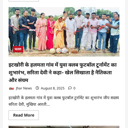
more
about
राष्ट्रीय
तीरंदाजी
प्रतियोगिता
में
कांस्य
पदक
विजेता
सपना
कुमारी
को
समाजसेवी
चतरा
सह
जदयू
वरिष्ठ
नेता
इटखोरी के हलमता गांव में युवा क्लब फुटबॉल टूर्नामेंट का
राकेश
गुप्ता
शुभारंभ, सरिता देवी ने कहा- खेल सिखाता है नैतिकता
ने
और संयम
किया
स्वागत
Jhar News
August 8, 2025
0
इटखोरी के हलमता गांव में युवा क्लब फुटबॉल टूर्नामेंट का शुभारंभ जीप सदस्य
सरिता देवी, मुखिया आरती...
Read
Read More
more
about
इटखोरी