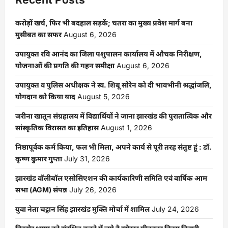
क्रांति:
सांसद
मनीष
करोड़ों खर्च, फिर भी बदहाल सड़कें; चतरा का मुख्य प्रवेश मार्ग बना
जायसवाल
की
मुसीबत का सफर
August 6, 2026
पहल
पर
लगातार
उपायुक्त रवि आनंद का जिला पशुपालन कार्यालय में औचक निरीक्षण,
दूसरी
योजनाओं की प्रगति की गहन समीक्षा
August 6, 2026
बार
होगा
‘सांसद
उपायुक्त व पुलिस अधीक्षक ने स्व. शिबू सोरेन को दी भावभीनी श्रद्धांजलि,
खेल
महोत्सव-2025’
योगदान को किया याद
August 5, 2026
का
आगाज,
जरीना खातून संग्रहालय में विद्यार्थियों ने जाना झारखंड की पुरातात्विक और
पूरे
हजारीबाग
सांस्कृतिक विरासत का इतिहास
August 1, 2026
लोस
में
22,500
निष्ठापूर्वक कर्म किया, फल भी मिला, अपने कार्य से पूरी तरह संतुष्ट हूं : डॉ.
फुटबॉल
कृष्ण कुमार गुप्ता
July 31, 2026
खिलाड़ियों
का
होगा
झारखंड वॉलीबॉल एसोसिएशन की कार्यकारिणी समिति एवं वार्षिक आम
महासमागम
सभा (AGM) संपन्न
July 26, 2026
युवा नेता चट्टान सिंह झारखंड मुक्ति मोर्चा में शामिल
July 24, 2026