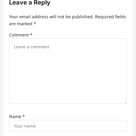
Leave a Reply
i
g
Your email address will not be published.
Required fields
a
are marked
*
t
Comment
*
i
o
n
Name
*