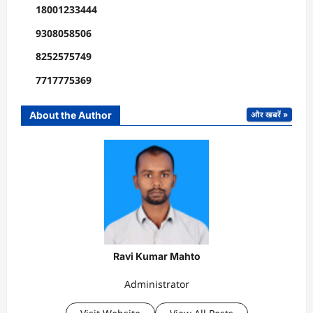
18001233444
9308058506
8252575749
7717775369
About the Author
और खबरें »
Ravi Kumar Mahto
Administrator