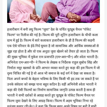
हजारीबाग में बनी लघु फिल्म “जुवा” देश के चर्चित यूट्यूब चैनल “पॉकेट
फिल्म” पर रिलीज की गई है। फिल्म की पूरी शूटिंग हजारीबाग के चीची कला
ग्राम में हुई है। फिल्म में सारे कलाकार हजारीबाग के ही हैं फिल्म की कहनी
एक ऐसे परिवार के ईर्द-गिर्द घूमता है जो सामाजिक और आर्थिक समस्याओं से
जूझ रहा होता है और वो एक अनूठा जुवा खेलने को तैयार हो जाता है। फिल्म
की मुख्य भूमिका में मुकेश राम प्रजापति (एम॰आर॰पी॰) और श्वेता भारती है।
अभिनेता एम॰आर॰पी॰ ने फिल्म के लेखक व निर्देशक राहुल सुबोध सिंह और
निर्माता मयूर खलको के प्रति आभार व्यक्त करते हुए कहा की इस फिल्म में जो
दृश्य चित्रित की गई है वो आज भी समाज के कई वर्ग में देखा जा सकता है।
पिता अपने बच्चों के बेहतर भविष्य के लिए किसी भी हद तक जा सकते हैं पर
उनके संवेदना को समझ पाना बहुत कठिन है। वहीं अभिनेत्री श्वेता भारती ने
कहा की ऐसी फिल्मों का निर्माण सामाजिक जागृति उत्पन्न करती है साथ ही
भारती ने सभी दर्शकों से आग्रह करते हुए यूट्यूब के पॉकेट फिल्म चैनल पर
फिल्म जुवा देखने के लिए आग्रह किया। फिल्म में अहम भूमिका निभा रहे
धनंजय कुमार (डी॰के॰) ने कहा कि फिल्म बहुत अच्छे विषय पर बनी है सभी