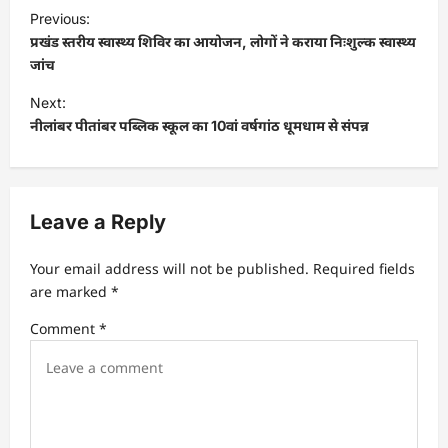
P
Previous:
o
प्रखंड स्तरीय स्वास्थ्य शिविर का आयोजन, लोगों ने कराया निःशुल्क स्वास्थ्य
s
जांच
t
Next:
नीलांबर पीतांबर पब्लिक स्कूल का 10वां वर्षगांठ धूमधाम से संपन्न
n
a
v
Leave a Reply
i
g
Your email address will not be published.
Required fields
a
are marked
*
t
Comment
*
i
o
n