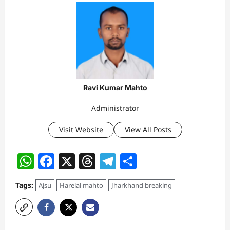
Ravi Kumar Mahto
Administrator
Visit Website
View All Posts
WhatsApp
Facebook
X
Threads
Telegram
Share
Tags:
Ajsu
Harelal mahto
Jharkhand breaking