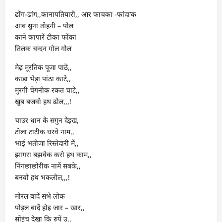
ढोंग-ढांग,,कानापतियारी,, आर फाचका -फांदा’क
आब सुना तोहनी – पोल
काने कापारें टीका फोंका
तिलक चन्दन गोल गोल
मेढ़ मूरतिक पूजा पाठें,,
काड़ा भेड़ा पांठा काटे,,
मुरगी चेंगनीक रकत चाटे,,
खुब बजवो हथ ढोल,,,!
चाउर धान के सगुन देइख,
टोला टाटीक धरवे नाम,,
भाई भतीजा रिस्तेदारी में,,
झागरा बझवेक करो हथ काम,,
निंगछाछोरीक नामें सबके,,
बनवो हथ भकलोल,,,!
मोरल बादें सभे लोक
पोड़ल बादें होइ जार – खार,,
सोंइंच देखा कि रुपें उ,,