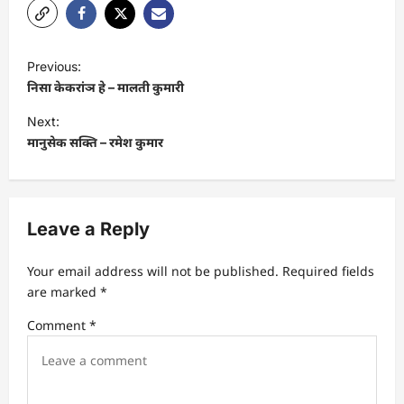
P
Previous:
o
निसा केकरांञ हे – मालती कुमारी
s
Next:
t
मानुसेक सक्ति – रमेश कुमार
n
a
v
Leave a Reply
i
Your email address will not be published.
Required fields
g
are marked
*
a
Comment
*
t
i
o