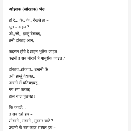
ओझाक (सोखाक) भेउ
हां रे,,, के,, के,, देखले हा –
भूत – डाइन ?
जो,,जो,, हाम्हूं देखबइ,
तनी हांकाइ आन,
कइसन होवे हे डाइन भूतेक जाइत
कइसें उ सब मोरावे हे मानुसेक जाइत ?
हांकाव,,हांकाव,, उखनी के
तनी हाम्हूं देखबइ,,
उखनी सें बतियइबइ,,
गप सप करबइ
हाल चाल पूछबइ !
कि कहलें,,,
उ सब रहो हथ –
सोसाने,, मसाने,, मुरदार घाटें ?
उखनी के बस कइर राखल हथ –