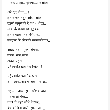
गांवेक ओझा,, गुनिया,,आर सोखा,,,!
अरे,धुत् बोका,,, !
इ सब जते हथुन ओझा,सोखा,,
खाली मानुस के दे हथ – धोखा,,
लोक के बनवो हथ बुड़बक
इ सब बड़का हथ हूंसियार,,
समझाइ कें लोक के कानापतियार,,
अंइंठो हथ – मुरगी,चेंगना,
काड़ा, भेड़ा,पांठा,,,
टाका,,पइसा,,
एहे लागोउ इखनिक खिस्सा !
एहे लागोउ इखनिक धांधा,,,
ढोंग,,ढांग,,आर फाचका -फांदा,,
सेइ ले – दादा! सुना रमेशेक बात
चेतभा तो चेता,,,
नाञ तो पइर जीभे फेराञ,,
बेंचाय जितो बारी -झारी-खेता,,