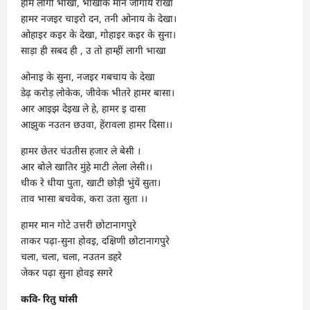
हाम लागी भाखा, भाखाक मान जोगाय राखा
हामर नजइर चाइरो दन, तनी ओनाय के देखा।
ओहाइर कइर के देखा, गोहाइर कइर के सुना।
साड़ा ही सबद ही , उ तो हाम्हीं लागी भाखा
ओनाइ के सुना, नजइर गबचाय के देखा
डेढ़ करोड़ लोकेक, जीवेक भीतरे हामर बासा।
आर आइझ देइख ले हे, हामर इ दासा
आझुक नउतन छउवा, हेंरावला हामर दिसा।।
हामर छेतर चंउतीस हजार ले बेसी ।
आर बोले खातिर मुंहे माटी लेला लेसी।।
धीक रे धीया पुता, खाटी छोड़ी भुंयें सुता।
ताव भासा बचवेक, करा उता सुता ।।
हामर मान गोटे उत्तरी छोटानागपुरे
ताकर पढ़ा-सुना होवइ, दक्षिणी छोटानागपुरे
चला, चला, चला, नउतन डहरे
जेकर पढ़ा सुना होवइ सगरे
कवि- रितु घांसी