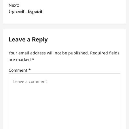
s
Next:
t
रे झारखंडी – रितु घांसी
n
a
v
Leave a Reply
i
Your email address will not be published.
Required fields
g
are marked
*
a
Comment
*
t
i
o
n