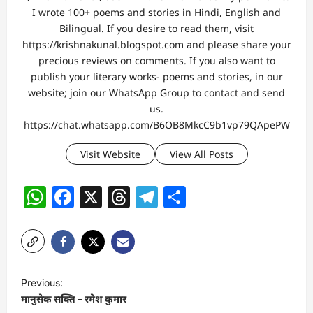
I wrote 100+ poems and stories in Hindi, English and
Bilingual. If you desire to read them, visit
https://krishnakunal.blogspot.com and please share your
precious reviews on comments. If you also want to
publish your literary works- poems and stories, in our
website; join our WhatsApp Group to contact and send
us.
https://chat.whatsapp.com/B6OB8MkcC9b1vp79QApePW
Visit Website
View All Posts
WhatsApp
Facebook
X
Threads
Telegram
Share
P
Previous:
o
मानुसेक सक्ति – रमेश कुमार