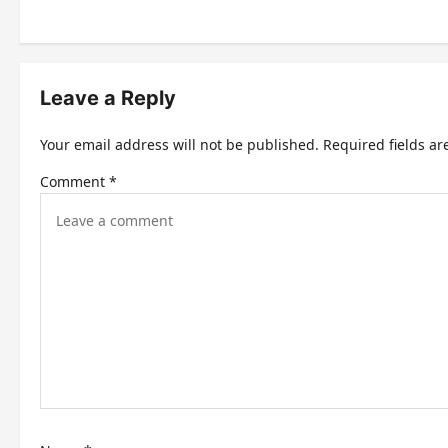
s
t
n
Leave a Reply
a
Your email address will not be published.
Required fields a
v
Comment
*
i
g
a
t
i
o
n