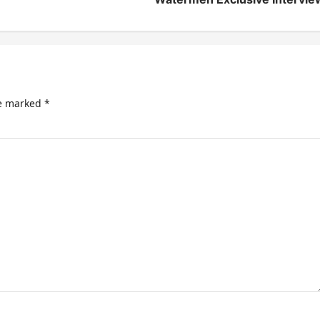
re marked
*