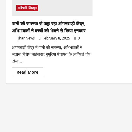
पश्चिमी सिंहभूम
पानी की समस्या से जूझ रहा आंगनबाड़ी केंद्र,
अभिभावकों ने बच्चों को भेजने से किया इनकार
Jhar News
February 8, 2025
0
आंगनबाड़ी केंद्र में पानी की समस्या, अभिभावकों ने
जताया विरोध चाईबासा: गुमुरिया पंचायत के लकीपाई गोप
टोला...
Read
Read More
more
about
पानी
की
समस्या
से
जूझ
रहा
आंगनबाड़ी
केंद्र,
अभिभावकों
ने
बच्चों
को