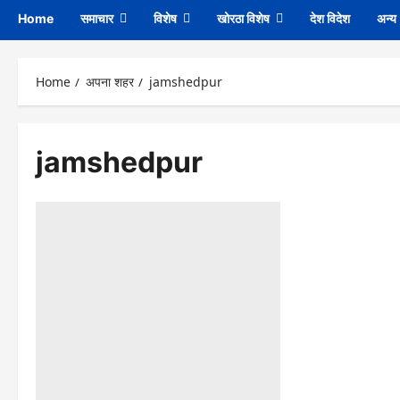
Home
समाचार
विशेष
खोरठा विशेष
देश विदेश
अन्य
Home
अपना शहर
jamshedpur
jamshedpur