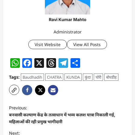
Ravi Kumar Mahto
Administrator
Visit Website
View All Posts
WhatsApp
Facebook
X
Threads
Telegram
Share
Tags:
Baudhadih
CHATRA
KUNDA
कुंदा
चोरी
बोधडीह
P
Previous:
o
बनवासी कल्याण केंद्र के तत्वाधान में भव्य कलश यात्रा निकाली गई,
s
महिलाओं की रही प्रमुख भागीदारी
t
Next: