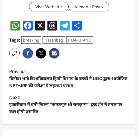
Visit Website
View All Posts
WhatsApp
Facebook
X
Threads
Telegram
Share
Tags:
breaking
Hazaribag
JHARKHAND
P
Previous:
o
विनोबा भावे विश्वविद्यालय हिन्दी विभाग के बच्चों ने UGC द्वारा आयोजित
s
NET-JRF की परीक्षा में लहराया परचम
t
Next:
हजारीबाग में बनी फिल्म “जगतगुरु श्री रामकृष्ण” दूरदर्शन नेशनल पर
n
कल होगी प्रसारित
a
v
i