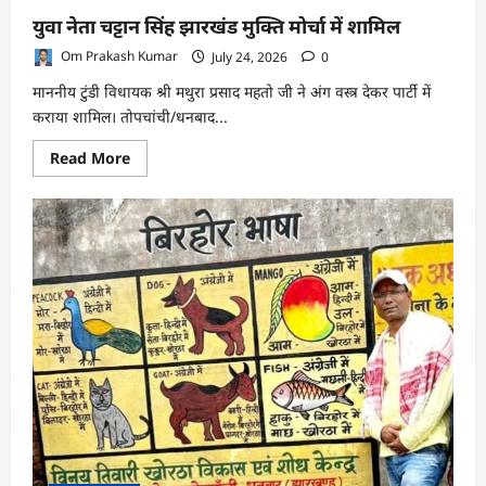
युवा नेता चट्टान सिंह झारखंड मुक्ति मोर्चा में शामिल
Om Prakash Kumar
July 24, 2026
0
माननीय टुंडी विधायक श्री मथुरा प्रसाद महतो जी ने अंग वस्त्र देकर पार्टी में
कराया शामिल। तोपचांची/धनबाद...
Read
Read More
more
about
युवा
नेता
चट्टान
सिंह
झारखंड
मुक्ति
मोर्चा
में
शामिल