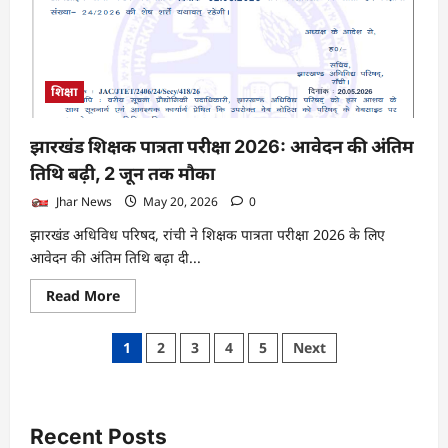
विद्यालय,
हजारीबाग
में
नामांकन
के
लिए
शिक्षा
आवेदन
की
तिथि
बढ़ी
झारखंड शिक्षक पात्रता परीक्षा 2026: आवेदन की अंतिम
तिथि बढ़ी, 2 जून तक मौका
Jhar News
May 20, 2026
0
झारखंड अधिविध परिषद, रांची ने शिक्षक पात्रता परीक्षा 2026 के लिए
आवेदन की अंतिम तिथि बढ़ा दी...
Read
Read More
more
about
झारखंड
Posts
1
2
3
4
5
Next
शिक्षक
पात्रता
pagination
परीक्षा
2026:
आवेदन
की
Recent Posts
अंतिम