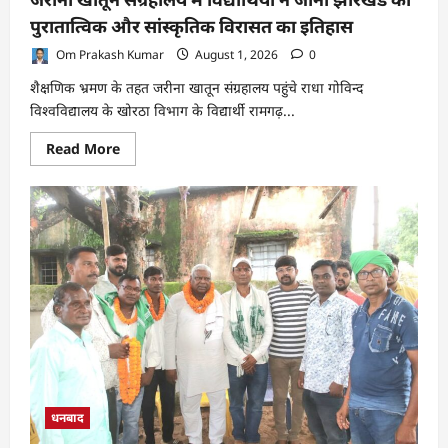
समीक्षा
पुरातात्विक और सांस्कृतिक विरासत का इतिहास
Om Prakash Kumar
August 1, 2026
0
शैक्षणिक भ्रमण के तहत जरीना खातून संग्रहालय पहुंचे राधा गोविन्द
विश्वविद्यालय के खोरठा विभाग के विद्यार्थी रामगढ़...
Read
Read More
more
about
जरीना
खातून
संग्रहालय
में
विद्यार्थियों
ने
जाना
झारखंड
की
पुरातात्विक
और
सांस्कृतिक
विरासत
का
इतिहास
धनबाद