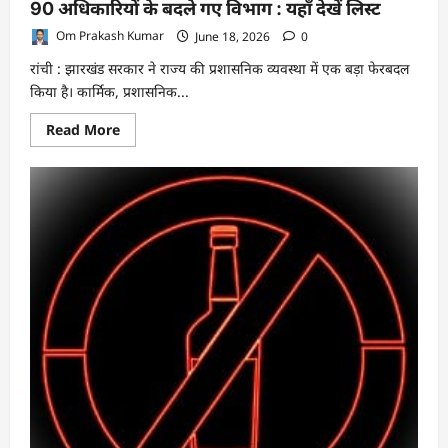
90 अधिकारियों के बदले गए विभाग : यहाँ देखें लिस्ट
Om Prakash Kumar
June 18, 2026
0
रांची : झारखंड सरकार ने राज्य की प्रशासनिक व्यवस्था में एक बड़ा फेरबदल
किया है। कार्मिक, प्रशासनिक...
Read
Read More
more
about
झारखंड
में
बुधवार
की
आधी
रात
बड़ा
प्रशासनिक
धमाका,
90
अधिकारियों
के
बदले
गए
विभाग
:
यहाँ
देखें
लिस्ट