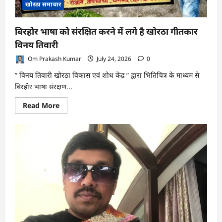
खोरठा समाचार
बिरहोर भाषा को संरक्षित करने में लगे है खोरठा गीतकार
विनय तिवारी
Om Prakash Kumar
July 24, 2026
0
” विनय तिवारी खोरठा विकास एवं शोध केंद्र ” द्वारा भितिचित्र के माध्यम से
बिरहोर भाषा संरक्षण...
Read
Read More
more
about
बिरहोर
भाषा
को
संरक्षित
करने
में
लगे
है
खोरठा
गीतकार
विनय
तिवारी