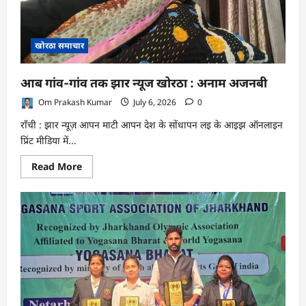
खोरठा समाचार
आब गांव-गांव तक झार न्यूज खोरठा : अनाम अजनबी
Om Prakash Kumar
July 6, 2026
0
राँची : झार न्यूज़ आपन माटी आपन देश के सोंधापन लइ के आइझ ऑनलाइन
प्रिंट मीडिया में...
Read
Read More
more
about
आब
गांव-
गांव
तक
झार
न्यूज
खोरठा
:
अनाम
अजनबी