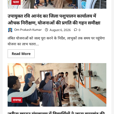
चतरा
उपायुक्त रवि आनंद का जिला पशुपालन कार्यालय में
औचक निरीक्षण, योजनाओं की प्रगति की गहन समीक्षा
Om Prakash Kumar
August 6, 2026
0
लंबित योजनाओं को जल्द पूरा करने के निर्देश, लाभुकों तक समय पर पहुंचेगा
योजना का लाभ चतरा...
Read
Read More
more
about
उपायुक्त
रवि
आनंद
का
जिला
पशुपालन
कार्यालय
में
औचक
निरीक्षण,
योजनाओं
रामगढ़
की
प्रगति
की
जरीना खातून संग्रहालय में विद्यार्थियों ने जाना झारखंड की
गहन