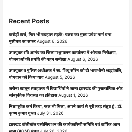
about
विधायक
जनार्दन
पासवान
ने
Recent Posts
कुंदा
प्रखंड
कार्यालय
करोड़ों खर्च, फिर भी बदहाल सड़कें; चतरा का मुख्य प्रवेश मार्ग बना
में
विधायक
मुसीबत का सफर
August 6, 2026
जनसुनवाई
कार्यालय
का
उपायुक्त रवि आनंद का जिला पशुपालन कार्यालय में औचक निरीक्षण,
किया
योजनाओं की प्रगति की गहन समीक्षा
August 6, 2026
उद्घाटन
उपायुक्त व पुलिस अधीक्षक ने स्व. शिबू सोरेन को दी भावभीनी श्रद्धांजलि,
योगदान को किया याद
August 5, 2026
जरीना खातून संग्रहालय में विद्यार्थियों ने जाना झारखंड की पुरातात्विक और
सांस्कृतिक विरासत का इतिहास
August 1, 2026
निष्ठापूर्वक कर्म किया, फल भी मिला, अपने कार्य से पूरी तरह संतुष्ट हूं : डॉ.
कृष्ण कुमार गुप्ता
July 31, 2026
झारखंड वॉलीबॉल एसोसिएशन की कार्यकारिणी समिति एवं वार्षिक आम
सभा (AGM) संपन्न
July 26, 2026