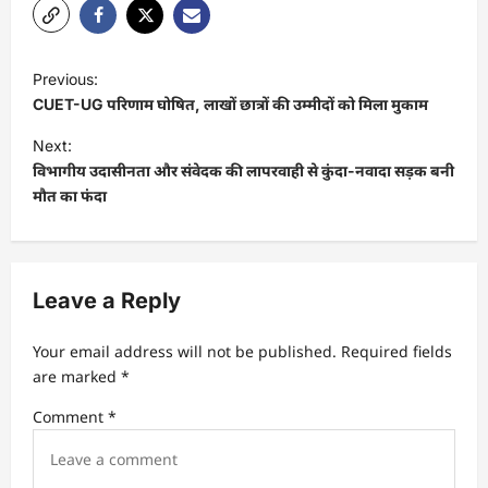
P
Previous:
o
CUET-UG परिणाम घोषित, लाखों छात्रों की उम्मीदों को मिला मुकाम
s
Next:
t
विभागीय उदासीनता और संवेदक की लापरवाही से कुंदा-नवादा सड़क बनी
मौत का फंदा
n
a
v
Leave a Reply
i
g
Your email address will not be published.
Required fields
a
are marked
*
t
Comment
*
i
o