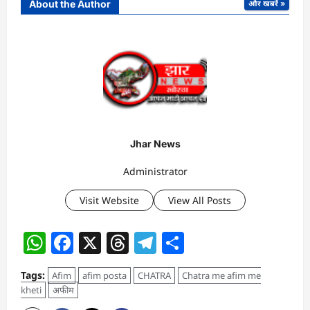
About the Author
और खबरें »
Jhar News
Administrator
Visit Website
View All Posts
WhatsApp
Facebook
X
Threads
Telegram
Share
Tags:
Afim
afim posta
CHATRA
Chatra me afim me
kheti
अफीम