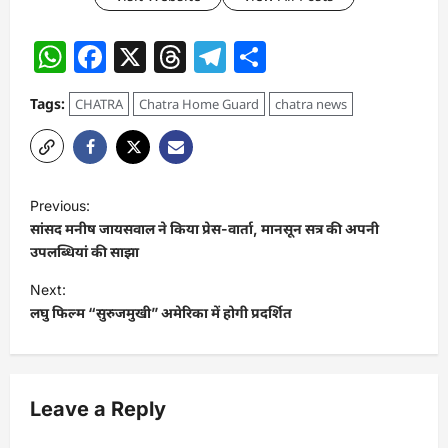
WhatsApp
Facebook
X
Threads
Telegram
Share
Tags:
CHATRA
Chatra Home Guard
chatra news
P
Previous:
o
सांसद मनीष जायसवाल ने किया प्रेस-वार्ता, मानसून सत्र की अपनी
s
उपलब्धियां की साझा
t
Next:
लघु फिल्म “सुरुजमुखी” अमेरिका में होगी प्रदर्शित
n
a
v
Leave a Reply
i
g