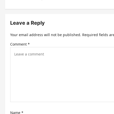
s
t
n
Leave a Reply
a
Your email address will not be published.
Required fields a
v
Comment
*
i
g
a
t
i
o
n
Name
*