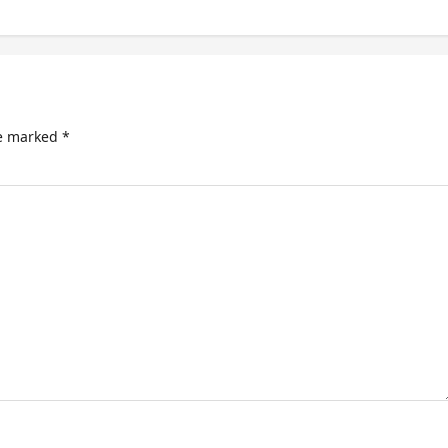
re marked
*