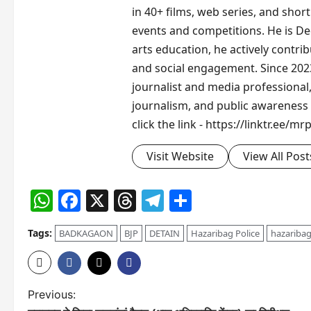
in 40+ films, web series, and short
events and competitions. He is De
arts education, he actively contr
and social engagement. Since 2023
journalist and media professional,
journalism, and public awareness i
click the link - https://linktr.ee/mr
Visit Website
View All Post
WhatsApp
Facebook
X
Threads
Telegram
Share
Tags:
BADKAGAON
BJP
DETAIN
Hazaribag Police
hazariba
P
Previous: