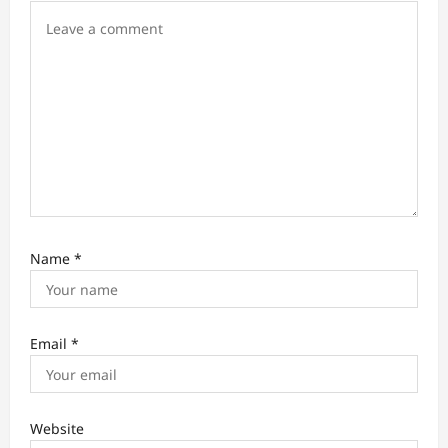
o
n
Name
*
Email
*
Website