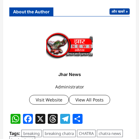
About the Author
और खबरें »
Jhar News
Administrator
Visit Website
View All Posts
WhatsApp
Facebook
X
Threads
Telegram
Share
Tags:
breaking
breaking chatra
CHATRA
chatra news