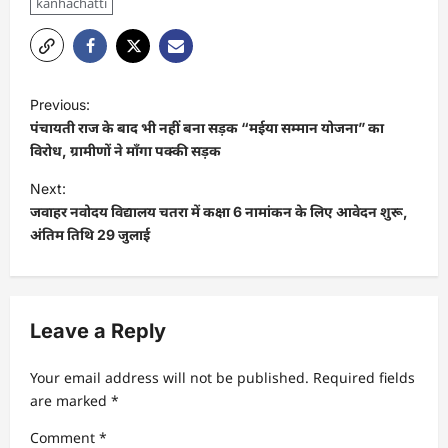
kanhachatti
P
Previous:
o
पंचायती राज के बाद भी नहीं बना सड़क “मईया सम्मान योजना” का
s
विरोध, ग्रामीणों ने माँगा पक्की सड़क
t
Next:
जवाहर नवोदय विद्यालय चतरा में कक्षा 6 नामांकन के लिए आवेदन शुरू,
n
अंतिम तिथि 29 जुलाई
a
v
i
Leave a Reply
g
a
Your email address will not be published.
Required fields
t
are marked
*
i
Comment
*