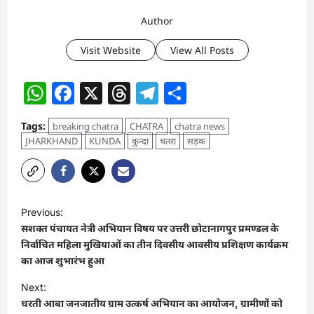
Author
Visit Website
View All Posts
WhatsApp
Facebook
X
Threads
Telegram
Share
Tags:
breaking chatra
CHATRA
chatra news
JHARKHAND
KUNDA
कुन्दा
चतरा
सड़क
P
Previous:
o
सशक्त पंचायत नेत्री अभियान विषय पर उत्तरी छोटानागपुर प्रमण्डल के
s
निर्वाचित महिला मुखियाओं का तीन दिवसीय आवसीय प्रशिक्षण कार्यक्रम
का आज शुभारंभ हुआ
t
Next:
n
धरती आबा जनजातीय ग्राम उत्कर्ष अभियान का आयोजन, ग्रामीणों को
a